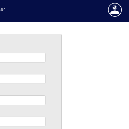
ter
yer un message
 sur Facebook
 sur Twitter
re sur Google+