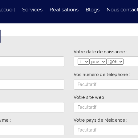
ccueil
Services
Réalisations
Blogs
Nous contac
Nos Prestations
Nous envo
Nos Outils
Nous suivre
Nous suivre
Nous suiv
Votre date de naissance :
Vos numéro de téléphone :
Votre site web :
yme :
Votre pays de résidence :