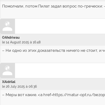
Помолчали, потом Пилат задал вопрос по-гречески: – 
OAhdriwau
le 14 August 2025 à 16:48
– Ни одно из этих доказательств ничего не стоит, и
XAidrilal
le 26 July 2025 à 06:36
– Меры вот какие. <a href=https://matur-opt.ru/be