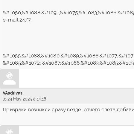
&#1050;&#1088;&#1091;&#1075;&#1083;&#1086;&#1089
e-mail 24/7.
&#1055;&#1088;&#1080;&#1089;&#1086;&#1077;&#1076
&#1085;&#1072; &#1087;&#1086;&#1083;&#1085;&#1091
VAadrivas
le 29 May 2025 à 14:18
Призраки возникли сразу везде, отчего света добави