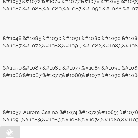
&#1053;&#1072;&#1076;&#1077;&#1078;&#1085;&#1099
&#1082;&#1088;&#1080;&#1087;&#1090;&#1086;&#1074
&#1048;&#1085;&#1090;&#1091;&#1080;&#1090;&#1080
&#1087;&#1072;&#1088;&#1091; &#1082;&#1083;&#108
&#1050;&#1083;&#1080;&#1077;&#1085;&#1090;&#1086
&#1086;&#1087;&#1077;&#1088;&#1072;&#1090;&#1086
&#1057; Aurora Casino &#1074;&#1072;&#1089; &#107
&#1091;&#1089;&#1083;&#1086;&#1074;&#1080;&#1103