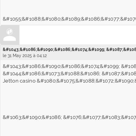
&#1055;&#1088;&#1080;&#1089;&#1086;&#1077;&#1076
&#1043;&#1086;&#1090;&#1086;&#1074;&#1099; &#1087;&#108
le 31 May 2025 à 04:12
&#1043;&#1086;&#1090;&#1086;&#1074;&#1099; &#108
&#1044;&#1086;&#1073;&#1088;&#1086; &#1087;&#108
Jetton casino &#1080;&#1075;&#1088;&#1072;&#1090
&#1063;&#1090;&#1086; &#1076;&#1077;&#1083;&#107