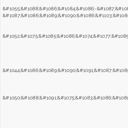
&#1055;&#1088;&#1086;&#1084;&#1086;-&#1087;&#108
&#1087;&#1086;&#1089;&#1090;&#1086;&#1103;&#1085
&#1052;&#1075;&#1085;&#1086;&#1074;&#1077;&#1085
&#1044;&#1086;&#1089;&#1090;&#1091;&#1087;&#1085
&#1050;&#1088;&#1091;&#1075;&#1083;&#1086;&#1089