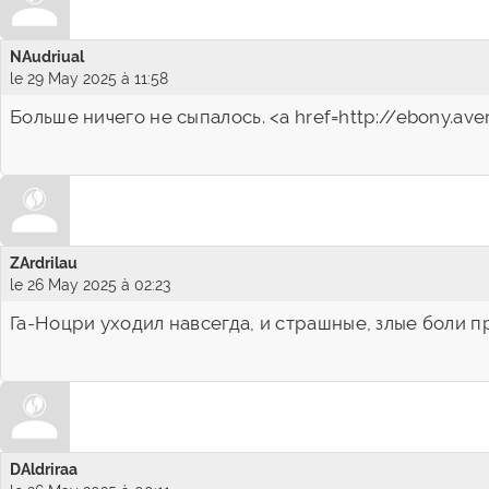
NAudriual
le 29 May 2025 à 11:58
Больше ничего не сыпалось. <a href=http://ebony.a
ZArdrilau
le 26 May 2025 à 02:23
Га-Ноцри уходил навсегда, и страшные, злые боли пр
DAldriraa