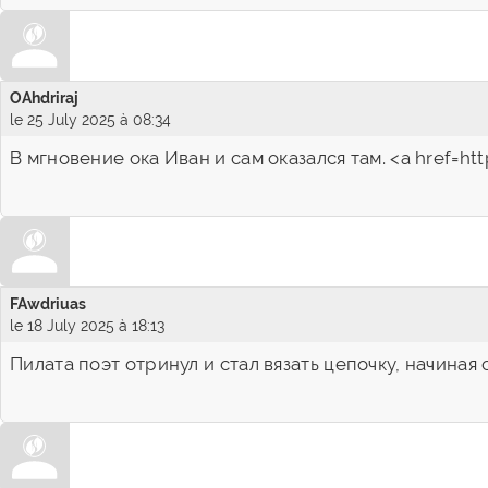
OAhdriraj
le 25 July 2025 à 08:34
В мгновение ока Иван и сам оказался там. <a href=
FAwdriuas
le 18 July 2025 à 18:13
Пилата поэт отринул и стал вязать цепочку, начина