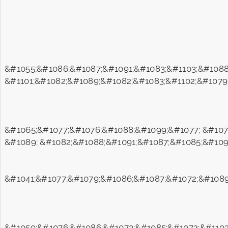
&#1055;&#1086;&#1087;&#1091;&#1083;&#1103;&#1088
&#1101;&#1082;&#1089;&#1082;&#1083;&#1102;&#1079
&#1065;&#1077;&#1076;&#1088;&#1099;&#1077; &#107
&#1089; &#1082;&#1088;&#1091;&#1087;&#1085;&#109
&#1041;&#1077;&#1079;&#1086;&#1087;&#1072;&#1089
&#1059;&#1076;&#1086;&#1073;&#1085;&#1072;&#1103