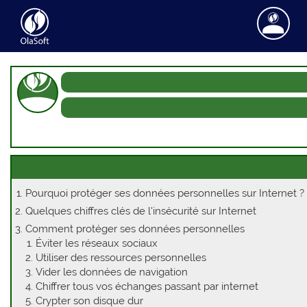
Accueil
Services
Nos Prestations
Réalisations
Nos Outils
Blogs
Nous contacter
Nous envoyer un message
Nous suivre sur Facebook
Pourquoi protéger ses données personnelles sur Internet ?
Nous suivre sur Twitter
Quelques chiffres clés de l'insécurité sur Internet
Nous suivre sur Google+
Comment protéger ses données personnelles
Éviter les réseaux sociaux
Utiliser des ressources personnelles
Vider les données de navigation
Chiffrer tous vos échanges passant par internet
Crypter son disque dur