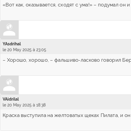
«Вот как, оказывается, сходят с ума!» – подумал он
YAsdrihal
le 20 May 2025 à 23:05
– Хорошо, хорошо, – фальшиво-ласково говорил Берл
VAidrilal
le 20 May 2025 à 18:38
Краска выступила на желтоватых щеках Пилата, и он 