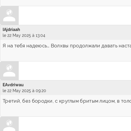
IAjdriaah
le 22 May 2025 à 13:04
Я на тебя надеюсь… Волхвы продолжали давать наста
EAvdriwau
le 22 May 2025 à 09:20
Третий, без бородки, с круглым бритым лицом, в то