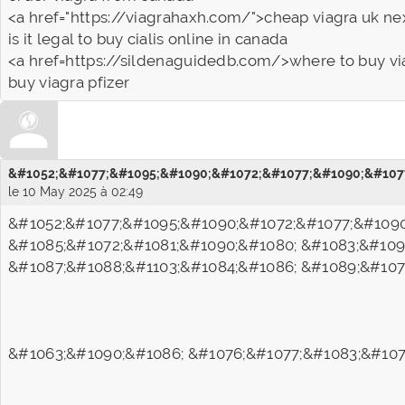
<a href="https://viagrahaxh.com/">cheap viagra uk ne
is it legal to buy cialis online in canada
<a href=https://sildenaguidedb.com/>where to buy vi
buy viagra pfizer
&#1052;&#1077;&#1095;&#1090;&#1072;&#1077;&#1090;&#1077
le 10 May 2025 à 02:49
&#1052;&#1077;&#1095;&#1090;&#1072;&#1077;&#1090
&#1085;&#1072;&#1081;&#1090;&#1080; &#1083;&#109
&#1087;&#1088;&#1103;&#1084;&#1086; &#1089;&#107
&#1063;&#1090;&#1086; &#1076;&#1077;&#1083;&#107