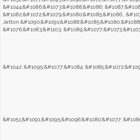
&#1044;&#1086;&#1073;&#1088;&#1086; &#1087;&#108
&#1082;&#1072;&#1079;&#1080;&#1085;&#1086;, &#10
Jetton &#1090;&#1091;&#1088;&#1085;&#1080;&#1088
&#1076;&#1083;&#1103; &#1089;&#1077;&#1073;&#1103
&#1042; &#1095;&#1077;&#1084; &#1085;&#1072;&#10
&#1051;&#1091;&#1095;&#1096;&#1080;&#1077; &#108