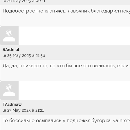
le 26 May 2025 à 00:11
Подобострастно кланяясь, лавочник благодарил поку
SArdriial
le 25 May 2025 à 21:56
Да, да, неизвестно, во что бы все это вылилось, ес
TAsdriiaw
le 23 May 2025 à 21:21
Те бессильно осыпались у подножья бугорка. <a href