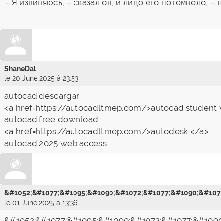
– Я извиняюсь, – сказал он, и лицо его потемнело, 
ShaneDal
le 20 June 2025 à 23:53
autocad descargar
<a href=https://autocadltmep.com/>autocad student 
autocad free download
<a href=https://autocadltmep.com/>autodesk </a>
autocad 2025 web access
&#1052;&#1077;&#1095;&#1090;&#1072;&#1077;&#1090;&#1077
le 01 June 2025 à 13:36
&#1052;&#1077;&#1095;&#1090;&#1072;&#1077;&#1090